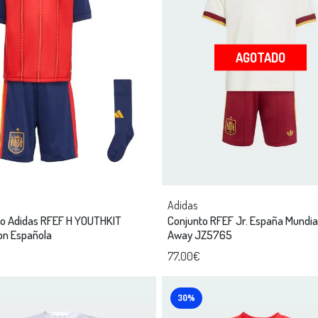
AGOTADO
Adidas
to Adidas RFEF H YOUTHKIT
Conjunto RFEF Jr. España Mundi
on Española
Away JZ5765
77,00€
30%