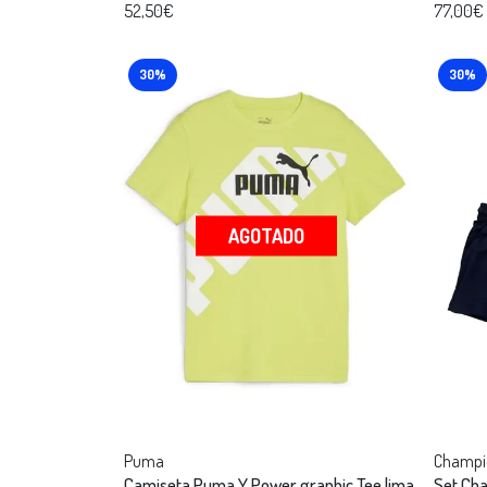
52,50€
77,00€
30%
30%
AGOTADO
Puma
Champi
Camiseta Puma Y Power graphic Tee lima
Set Cha