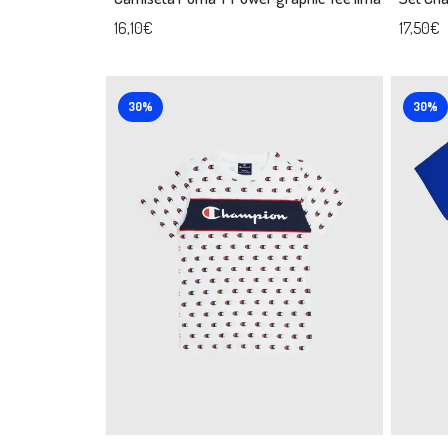
16,10€
17,50€
30%
30%