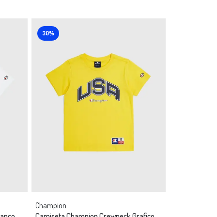
30%
Champion
lanco
Camiseta Champion Crewneck Grafico