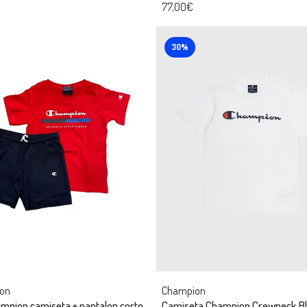
77,00€
30%
on
Champion
mpion camiseta + pantalon corto
Camiseta Champion Crewneck B