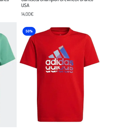
USA
14,00€
50%