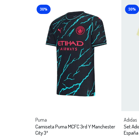
30%
30%
Puma
Adidas
Camiseta Puma MCFC 3rd Y Manchester
Set Adi
City 3ª
España