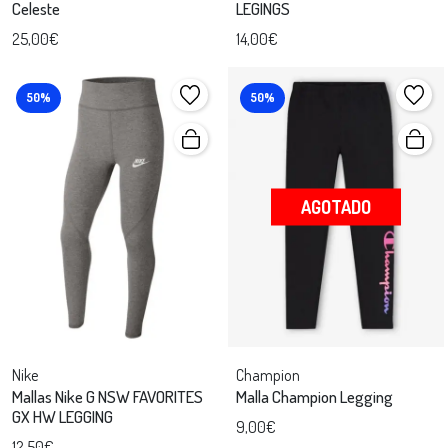
Celeste
LEGINGS
25,00€
14,00€
50%
50%
AGOTADO
Nike
Champion
Mallas Nike G NSW FAVORITES
Malla Champion Legging
GX HW LEGGING
9,00€
12,50€