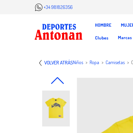
+34 981826356
HOMBRE
MUJE
Marcas
Clubes
VOLVER ATRÁS
Niños
Ropa
Camisetas