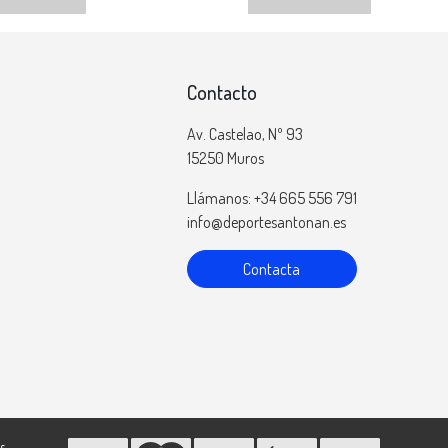
Contacto
Av. Castelao, Nº 93
15250 Muros
Llámanos: +34 665 556 791
info@deportesantonan.es
Contacta
s