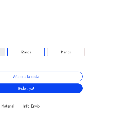
12 años
14 años
¡Pídelo ya!
Material
Info. Envío