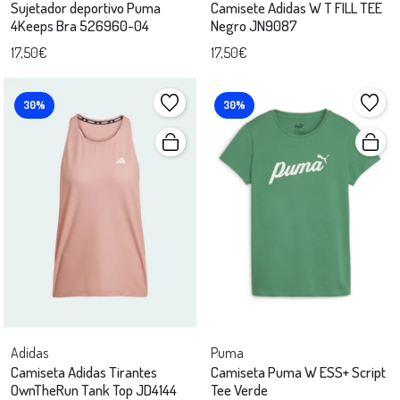
Sujetador deportivo Puma
Camisete Adidas W T FILL TEE
4Keeps Bra 526960-04
Negro JN9087
17,50€
17,50€
30%
30%
Adidas
Puma
Camiseta Adidas Tirantes
Camiseta Puma W ESS+ Script
OwnTheRun Tank Top JD4144
Tee Verde