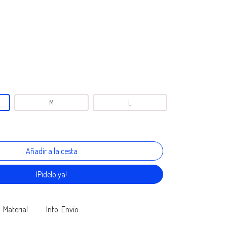
M
L
¡Pídelo ya!
Material
Info. Envío