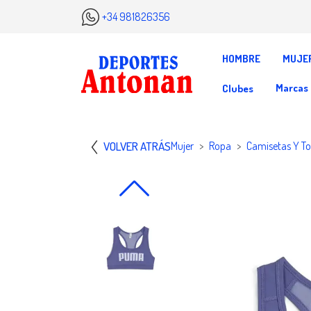
+34 981826356
HOMBRE
MUJE
Marcas
Clubes
VOLVER ATRÁS
Mujer
Ropa
Camisetas Y T