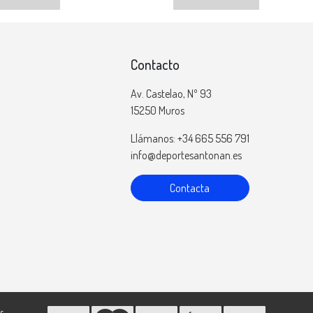
Contacto
Av. Castelao, Nº 93
15250 Muros
Llámanos: +34 665 556 791
info@deportesantonan.es
Contacta
s