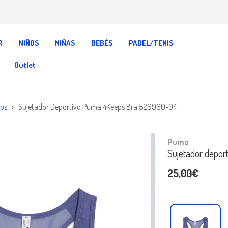
R
NIÑOS
NIÑAS
BEBÉS
PADEL/TENIS
Outlet
ops
Sujetador Deportivo Puma 4Keeps Bra 526960-04
Puma
Sujetador depo
25,00€