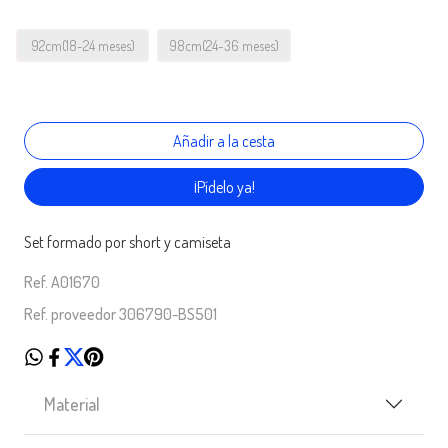
92cm(18-24 meses)
98cm(24-36 meses)
¡Pídelo ya!
Set formado por short y camiseta
Ref. A01670
Ref. proveedor 306790-BS501
Material