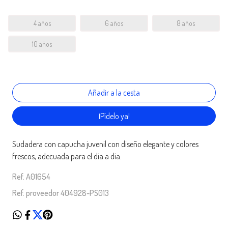
4 años
6 años
8 años
10 años
¡Pídelo ya!
Sudadera con capucha juvenil con diseño elegante y colores
frescos, adecuada para el día a día.
Ref. A01654
Ref. proveedor 404928-PS013