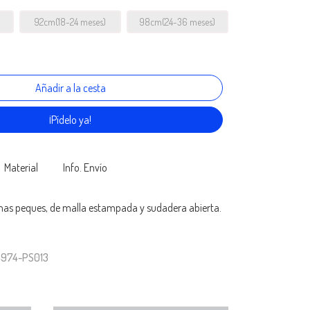
92cm(18-24 meses)
98cm(24-36 meses)
¡Pídelo ya!
Material
Info. Envío
mas peques, de malla estampada y sudadera abierta.
4974-PS013