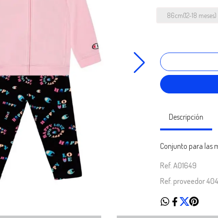
86cm(12-18 meses)
Descripción
Conjunto para las 
Ref. A01649
Ref. proveedor 40