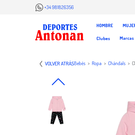
+34 981826356
HOMBRE
MUJE
Marcas
Clubes
VOLVER ATRÁS
Bebés
Ropa
Chándals
C