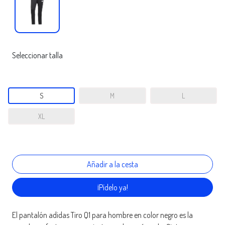
Seleccionar talla
S
M
L
XL
¡Pídelo ya!
El pantalón adidas Tiro Q1 para hombre en color negro es la