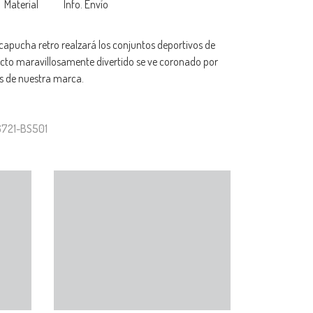
Material
Info. Envío
capucha retro realzará los conjuntos deportivos de
ecto maravillosamente divertido se ve coronado por
es de nuestra marca.
6721-BS501