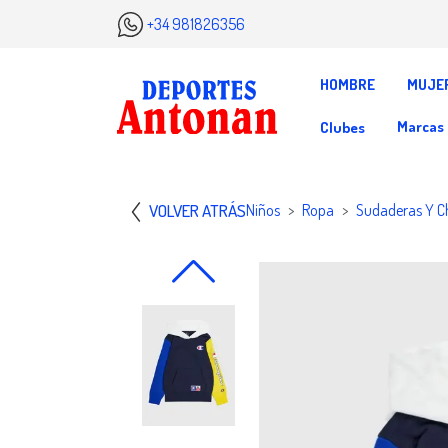
+34 981826356
HOMBRE
MUJE
Marcas
Clubes
VOLVER ATRÁS
Niños
Ropa
Sudaderas Y C