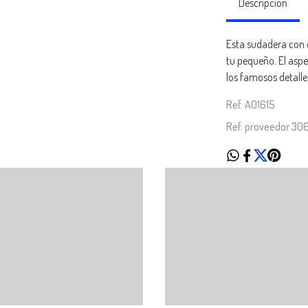
Descripción
Esta sudadera con 
tu pequeño. El asp
los famosos detall
Ref. A01615
Ref. proveedor 30