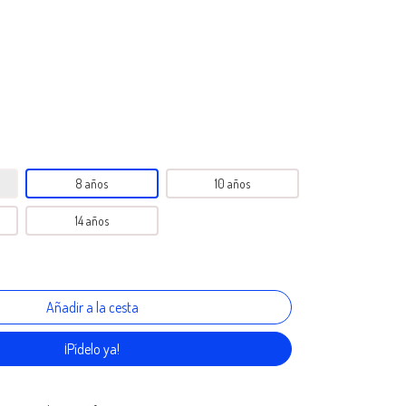
8 años
10 años
14 años
¡Pídelo ya!