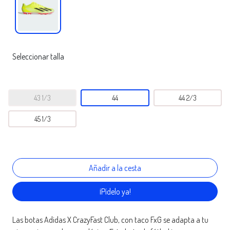
Seleccionar talla
43 1/3
44
44 2/3
45 1/3
¡Pídelo ya!
Las botas Adidas X CrazyFast Club, con taco FxG se adapta a tu