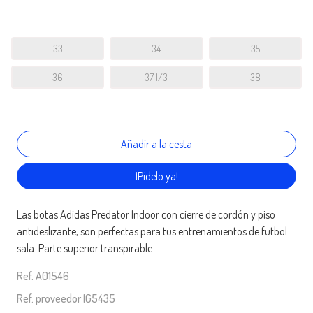
33
34
35
36
37 1/3
38
¡Pídelo ya!
Las botas Adidas Predator Indoor con cierre de cordón y piso
antideslizante, son perfectas para tus entrenamientos de futbol
sala. Parte superior transpirable.
Ref. A01546
Ref. proveedor IG5435