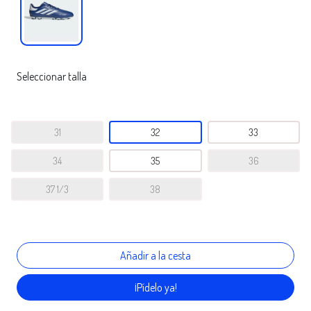
Seleccionar talla
31
32
33
34
35
36
37 1/3
38
¡Pídelo ya!