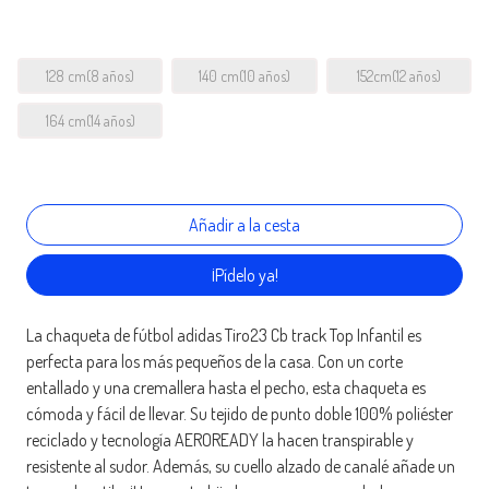
128 cm(8 años)
140 cm(10 años)
152cm(12 años)
164 cm(14 años)
¡Pídelo ya!
La chaqueta de fútbol adidas Tiro23 Cb track Top Infantil es
perfecta para los más pequeños de la casa. Con un corte
entallado y una cremallera hasta el pecho, esta chaqueta es
cómoda y fácil de llevar. Su tejido de punto doble 100% poliéster
reciclado y tecnología AEROREADY la hacen transpirable y
resistente al sudor. Además, su cuello alzado de canalé añade un