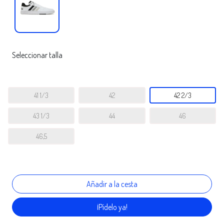
Seleccionar talla
41 1/3
42
42 2/3
43 1/3
44
46
46,5
¡Pídelo ya!