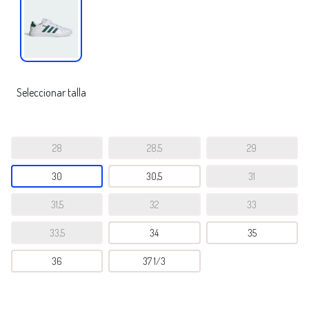
Seleccionar talla
28
28,5
29
30
30,5
31
31,5
32
33
33,5
34
35
36
37 1/3