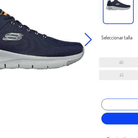
Seleccionar talla
40
43