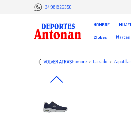
+34 981826356
HOMBRE
MUJE
Marcas
Clubes
VOLVER ATRÁS
Hombre
Calzado
Zapatilla