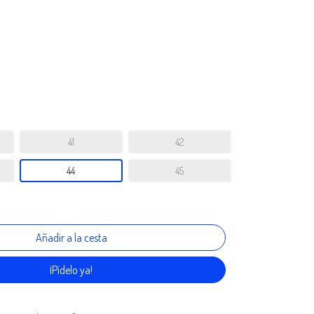
41
42
44
45
¡Pídelo ya!