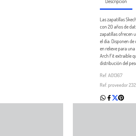
Descripción
Las zapatillas Skec
con 20 años de dato
zapatillas ofrecen 
el día. Disponen de
en relieve para una
Arch Fit extraíble 
distribución del pes
Ref. A01367
Ref. proveedor 2