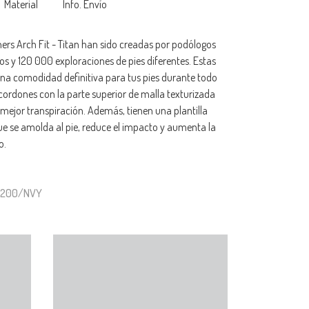
Material
Info. Envío
hers Arch Fit - Titan han sido creadas por podólogos
s y 120 000 exploraciones de pies diferentes. Estas
una comodidad definitiva para tus pies durante todo
 cordones con la parte superior de malla texturizada
 mejor transpiración. Además, tienen una plantilla
que se amolda al pie, reduce el impacto y aumenta la
o.
32200/NVY