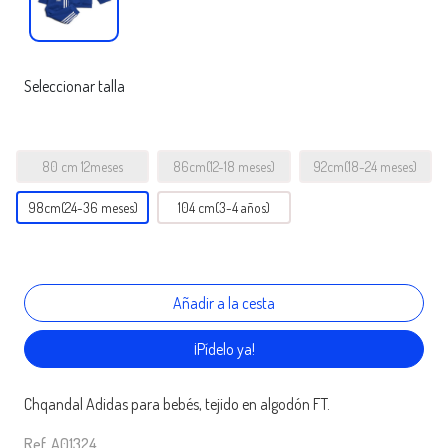
Seleccionar talla
80 cm 12meses
86cm(12-18 meses)
92cm(18-24 meses)
98cm(24-36 meses)
104 cm(3-4 años)
¡Pídelo ya!
Chqandal Adidas para bebés, tejido en algodón FT.
Ref. A01324