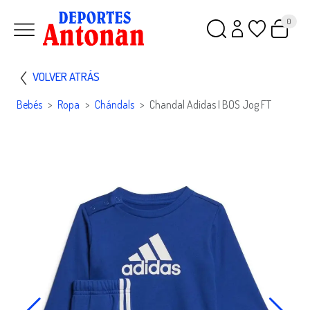
0
VOLVER ATRÁS
Bebés
Ropa
Chándals
Chandal Adidas I BOS Jog FT