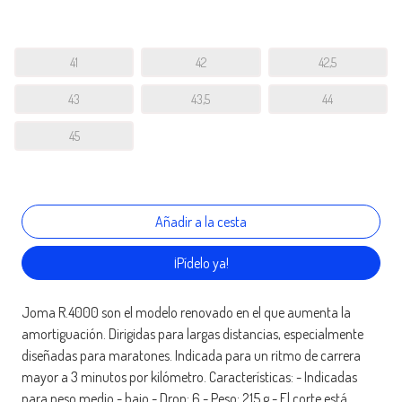
41
42
42,5
43
43,5
44
45
¡Pídelo ya!
Joma R.4000 son el modelo renovado en el que aumenta la
amortiguación. Dirigidas para largas distancias, especialmente
diseñadas para maratones. Indicada para un ritmo de carrera
mayor a 3 minutos por kilómetro. Características: - Indicadas
para peso medio - bajo - Drop: 6 - Peso: 215 g - El corte está