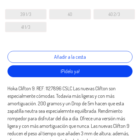
39 1/3
40
40 2/3
41 1/3
¡Pídelo ya!
Hoka Clifton 9. REF: 1127896 CSLC Las nuevas Clifton son
especialmente cómodas. Todavía más ligeras y con más
amortiguación. 200 gramos y un Drop de 5m hacen que esta
zapatilla neutra sea especialemnte equiilbrada. Rendimiento
rompedor para disfrutar del día a día. Ofrece una versión más
ligera y con más amortiguación que nunca. Las nuevas Clifton 9
reducen el peso al tiempo que añaden 3 mm de altura; además,