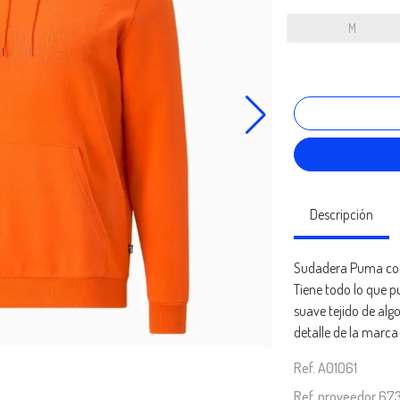
M
Descripción
Sudadera Puma con
Tiene todo lo que 
suave tejido de algo
detalle de la marca
Ref. A01061
Ref. proveedor 67