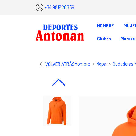
+34 981826356
HOMBRE
MUJE
Marcas
Clubes
VOLVER ATRÁS
Hombre
Ropa
Sudaderas 