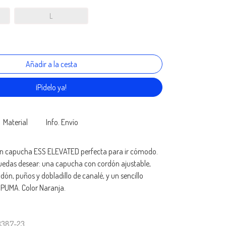
L
¡Pídelo ya!
Material
Info. Envío
 capucha ESS ELEVATED perfecta para ir cómodo.
puedas desear: una capucha con cordón ajustable,
dón, puños y dobladillo de canalé, y un sencillo
 PUMA. Color Naranja.
3387-23