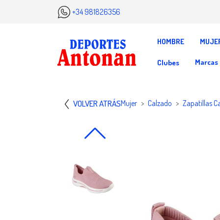
+34 981826356
HOMBRE
MUJE
Marcas
Clubes
VOLVER ATRÁS
Mujer
Calzado
Zapatillas C