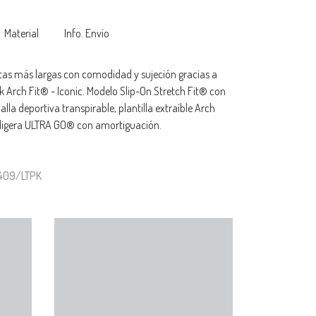
Material
Info. Envío
tas más largas con comodidad y sujeción gracias a
 Arch Fit® - Iconic. Modelo Slip-On Stretch Fit® con
lla deportiva transpirable, plantilla extraíble Arch
 ligera ULTRA GO® con amortiguación.
4409/LTPK