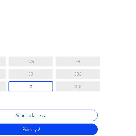
37,5
38
39
39,5
41
40,5
¡Pídelo ya!