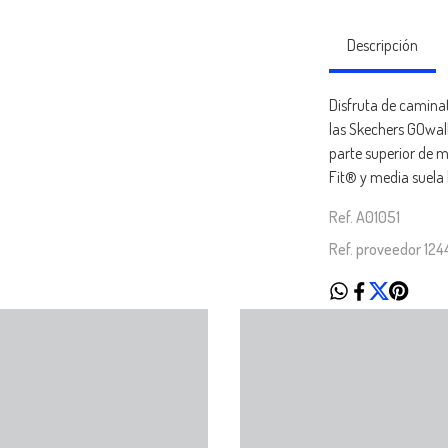
Descripción
Disfruta de camina
las Skechers GOwalk
parte superior de ma
Fit® y media suela
Ref. A01051
Ref. proveedor 12