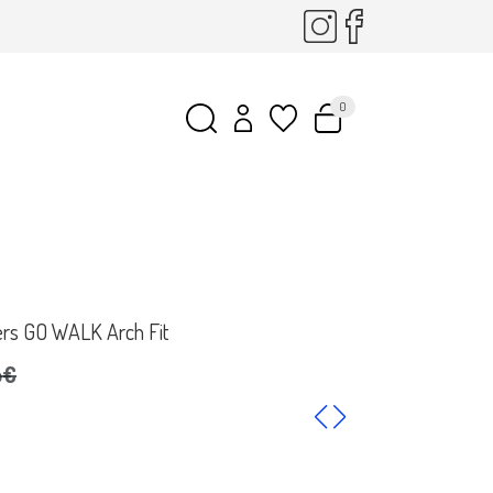
0
ers GO WALK Arch Fit
5€