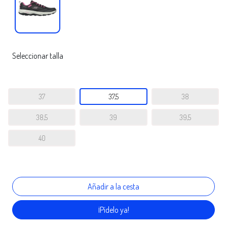
Seleccionar talla
37
37,5
38
38,5
39
39,5
40
¡Pídelo ya!