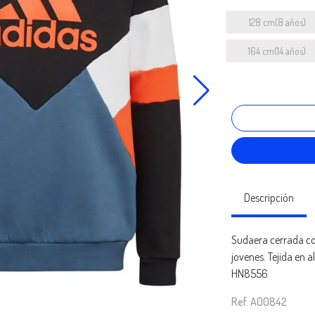
128 cm(8 años)
164 cm(14 años)
Descripción
Sudaera cerrada co
jovenes. Tejida en a
HN8556
Ref. A00842