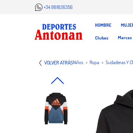
+34 981826356
HOMBRE
MUJE
Marcas
Clubes
VOLVER ATRÁS
Niños
Ropa
Sudaderas Y C