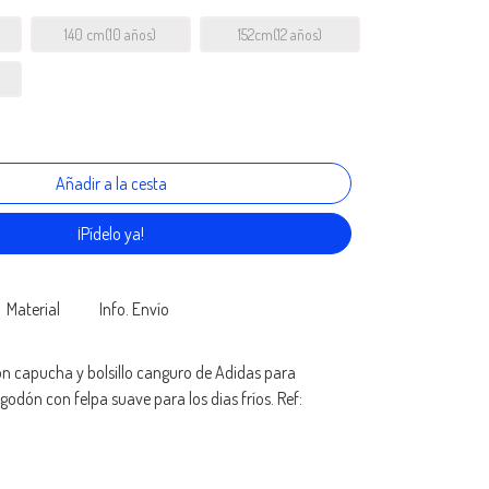
140 cm(10 años)
152cm(12 años)
¡Pídelo ya!
Material
Info. Envío
n capucha y bolsillo canguro de Adidas para
lgodón con felpa suave para los dias fríos. Ref: