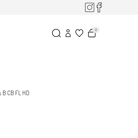
0
s B CB FL HD