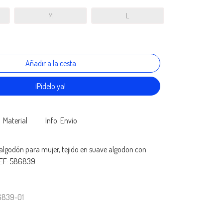
M
L
¡Pídelo ya!
Material
Info. Envío
lgodón para mujer, tejido en suave algodon con
REF: 586839
6839-01