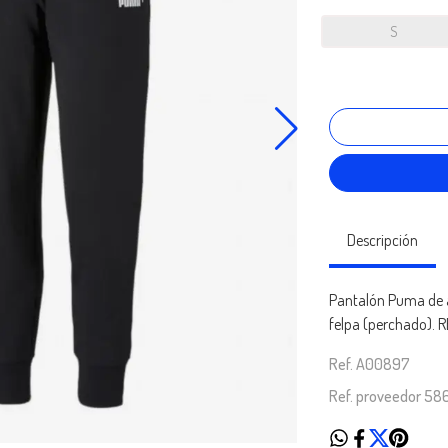
S
Descripción
Pantalón Puma de a
felpa (perchado). 
Ref. A00897
Ref. proveedor 58