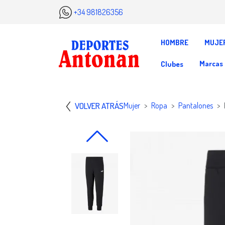
+34 981826356
HOMBRE
MUJE
Marcas
Clubes
VOLVER ATRÁS
Mujer
Ropa
Pantalones