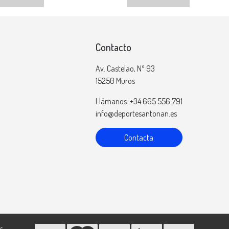
Contacto
Av. Castelao, Nº 93
15250 Muros
Llámanos: +34 665 556 791
info@deportesantonan.es
Contacta
s