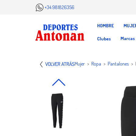
+34 981826356
HOMBRE
MUJE
Marcas
Clubes
VOLVER ATRÁS
Mujer
Ropa
Pantalones