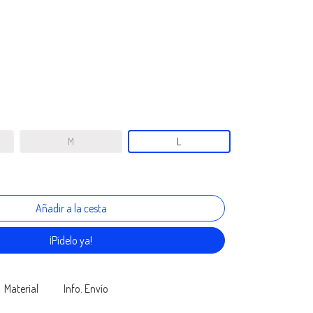
M
L
¡Pídelo ya!
Material
Info. Envío