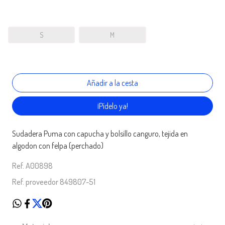
S
M
¡Pídelo ya!
Sudadera Puma con capucha y bolsillo canguro, tejida en
algodon con felpa (perchado)
Ref. A00898
Ref. proveedor 849807-51