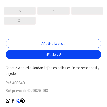
S
M
L
XL
¡Pídelo ya!
Chaqueta abierta Jordan, tejida en poliester (fibras recicladas) y
algodón.
Ref. A00840
Ref. proveedor DJ0875-010