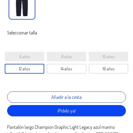
Seleccionar talla
6 años
8 años
10 años
12 años
14 años
16 años
¡Pídelo ya!
Pantalón largo Champion Graphic Light Legacy azul marino