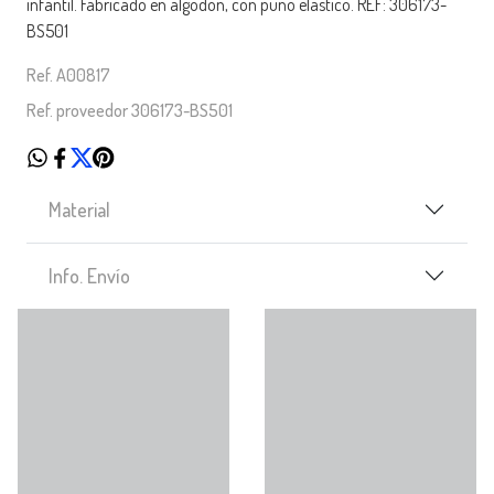
infantil. Fabricado en algodón, con puño elastico. REF: 306173-
BS501
Ref. A00817
Ref. proveedor 306173-BS501
Material
Info. Envío