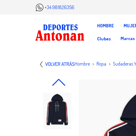
+34 981826356
HOMBRE
MUJE
Marcas
Clubes
VOLVER ATRÁS
Hombre
Ropa
Sudaderas 