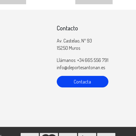
Contacto
Av. Castelao, Nº 93
15250 Muros
Llámanos: +34 665 556 791
info@deportesantonan.es
Contacta
s