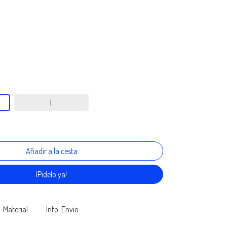
L
¡Pídelo ya!
Material
Info. Envío