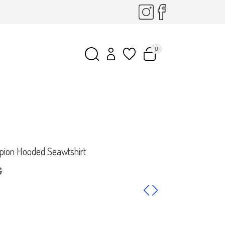
0
ion Hooded Seawtshirt
€