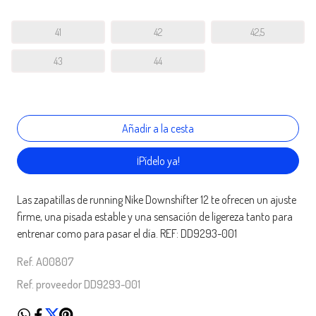
41
42
42,5
43
44
¡Pídelo ya!
Las zapatillas de running Nike Downshifter 12 te ofrecen un ajuste
firme, una pisada estable y una sensación de ligereza tanto para
entrenar como para pasar el día. REF: DD9293-001
Ref. A00807
Ref. proveedor DD9293-001