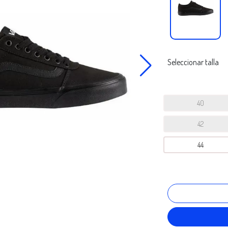
Seleccionar talla
40
42
44