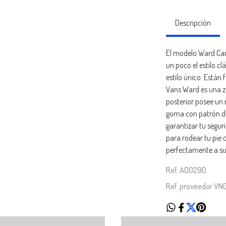
Descripción
El modelo Ward Ca
un poco el estilo c
estilo único. Están
Vans Ward es una za
posterior posee un
goma con patrón de
garantizar tu segur
para rodear tu pie
perfectamente a su
Ref. A00290
Ref. proveedor V