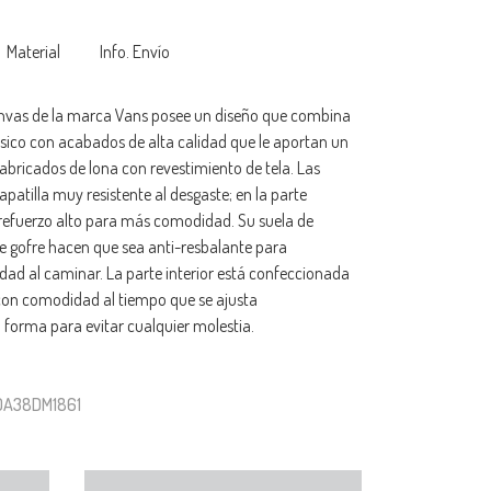
Material
Info. Envío
nvas de la marca Vans posee un diseño que combina
lásico con acabados de alta calidad que le aportan un
 fabricados de lona con revestimiento de tela. Las
patilla muy resistente al desgaste; en la parte
 refuerzo alto para más comodidad. Su suela de
 gofre hacen que sea anti-resbalante para
idad al caminar. La parte interior está confeccionada
 con comodidad al tiempo que se ajusta
 forma para evitar cualquier molestia.
N0A38DM1861