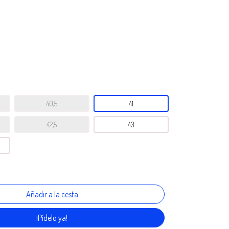
40,5
41
42,5
43
¡Pídelo ya!