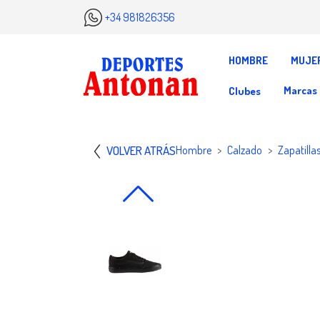
+34 981826356
HOMBRE
MUJE
Marcas
Clubes
VOLVER ATRÁS
Hombre
Calzado
Zapatilla