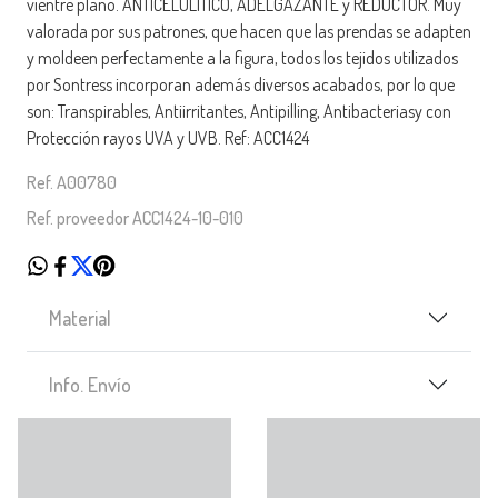
vientre plano. ANTICELULÍTICO, ADELGAZANTE y REDUCTOR. Muy
valorada por sus patrones, que hacen que las prendas se adapten
y moldeen perfectamente a la figura, todos los tejidos utilizados
por Sontress incorporan además diversos acabados, por lo que
son: Transpirables, Antiirritantes, Antipilling, Antibacteriasy con
Protección rayos UVA y UVB. Ref: ACC1424
Ref. A00780
Ref. proveedor ACC1424-10-010
Material
Info. Envío