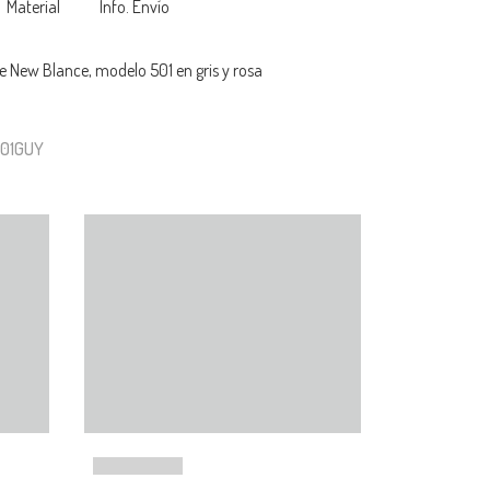
Material
Info. Envío
 de New Blance, modelo 501 en gris y rosa
501GUY