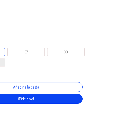
37
39
¡Pídelo ya!