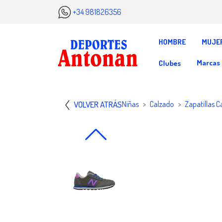
+34 981826356
HOMBRE
MUJE
Marcas
Clubes
VOLVER ATRÁS
Niñas
Calzado
Zapatillas C