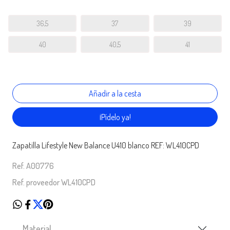
36,5
37
39
40
40,5
41
¡Pídelo ya!
Zapatilla Lifestyle New Balance U410 blanco REF: WL410CPD
Ref. A00776
Ref. proveedor WL410CPD
Material