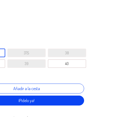
37,5
38
39
40
¡Pídelo ya!