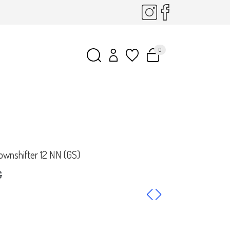
0
ownshifter 12 NN (GS)
€