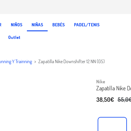
R
NIÑOS
NIÑAS
BEBÉS
PADEL/TENIS
Outlet
unning Y Trainning
Zapatilla Nike Downshifter 12 NN (GS)
Nike
Zapatilla Nike D
38,50€
55,0