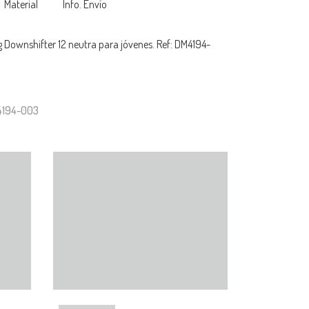
Material
Info. Envío
g Downshifter 12 neutra para jóvenes. Ref: DM4194-
4194-003