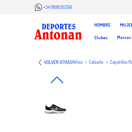
+34 981826356
HOMBRE
MUJE
Marcas
Clubes
VOLVER ATRÁS
Niñas
Calzado
Zapatillas R