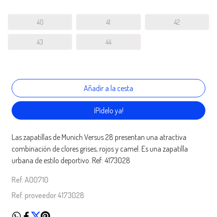
40
41
42
43
44
¡Pídelo ya!
Las zapatillas de Munich Versus 28 presentan una atractiva
combinación de clores grises, rojos y camel. Es una zapatilla
urbana de estilo deportivo. Ref: 4173028
Ref. A00710
Ref. proveedor 4173028