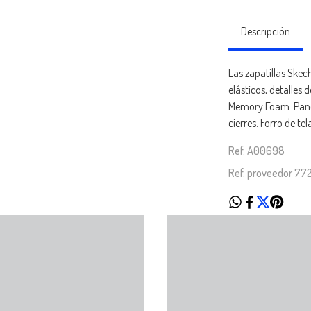
Descripción
Las zapatillas Ske
elásticos, detalles 
Memory Foam. Panel
cierres. Forro de te
Ref. A00698
Ref. proveedor 7