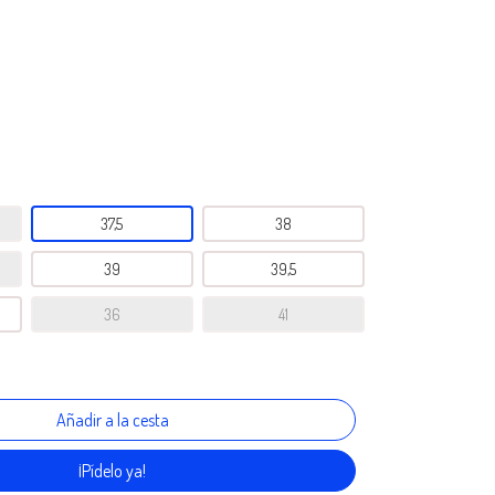
37,5
38
39
39,5
36
41
¡Pídelo ya!