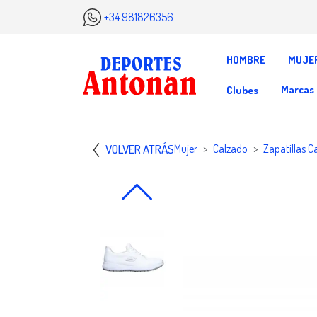
+34 981826356
HOMBRE
MUJE
Marcas
Clubes
VOLVER ATRÁS
Mujer
Calzado
Zapatillas C