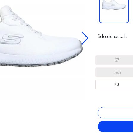
Seleccionar talla
37
38,5
40