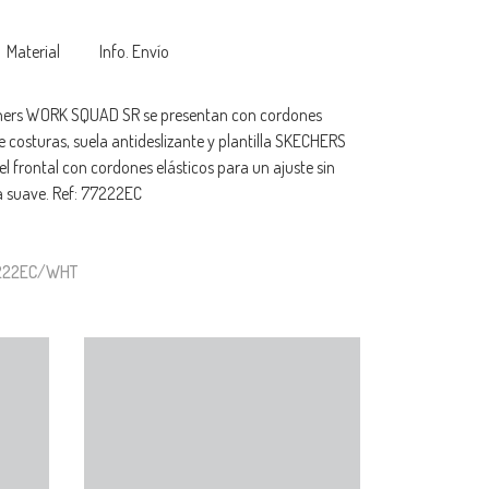
Material
Info. Envío
chers WORK SQUAD SR se presentan con cordones
de costuras, suela antideslizante y plantilla SKECHERS
 frontal con cordones elásticos para un ajuste sin
la suave. Ref: 77222EC
7222EC/WHT