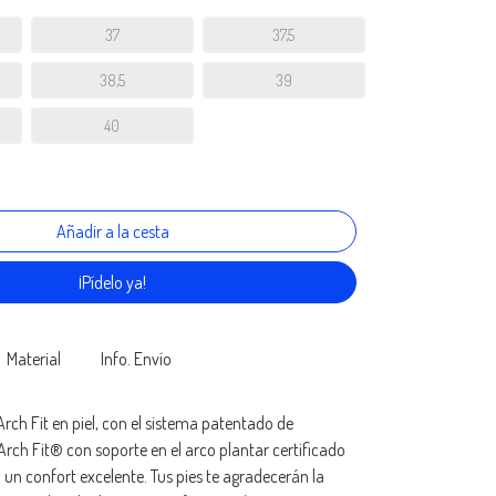
37
37,5
38,5
39
40
¡Pídelo ya!
Material
Info. Envío
Arch Fit en piel, con el sistema patentado de
 Arch Fit® con soporte en el arco plantar certificado
un confort excelente. Tus pies te agradecerán la