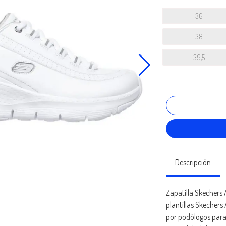
36
38
39,5
Descripción
Zapatilla Skechers 
plantillas Skechers
por podólogos para 