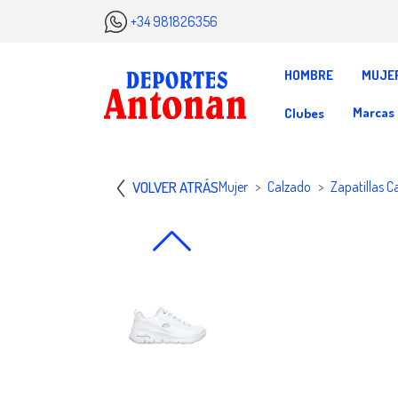
+34 981826356
HOMBRE
MUJE
Marcas
Clubes
VOLVER ATRÁS
Mujer
Calzado
Zapatillas C