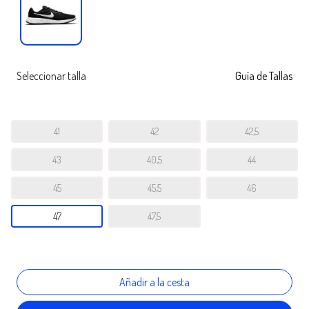
Seleccionar talla
Guía de Tallas
41
42
42,5
43
40,5
44
45
45,5
46
47
47,5