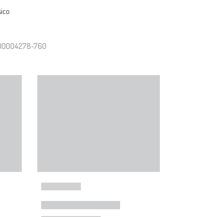
sico
000004278-760