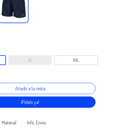
XL
XXL
¡Pídelo ya!
Material
Info. Envío