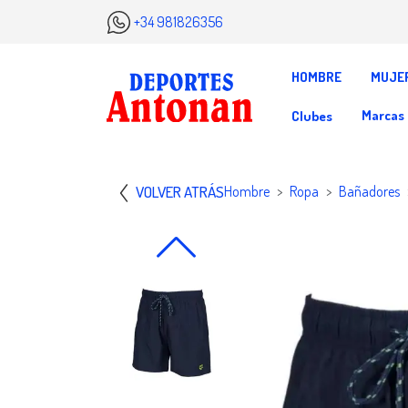
+34 981826356
HOMBRE
MUJE
Marcas
Clubes
VOLVER ATRÁS
Hombre
Ropa
Bañadores