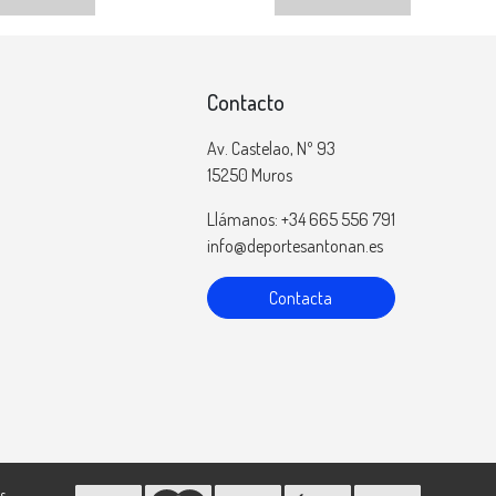
Contacto
Av. Castelao, Nº 93
15250 Muros
Llámanos: +34 665 556 791
info@deportesantonan.es
Contacta
s