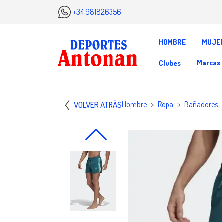
+34 981826356
HOMBRE
MUJE
Marcas
Clubes
VOLVER ATRÁS
Hombre
Ropa
Bañadores