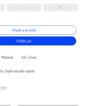
L
XL
¡Pídelo ya!
Material
Info. Envío
o, tejido secádo rápido.
3309