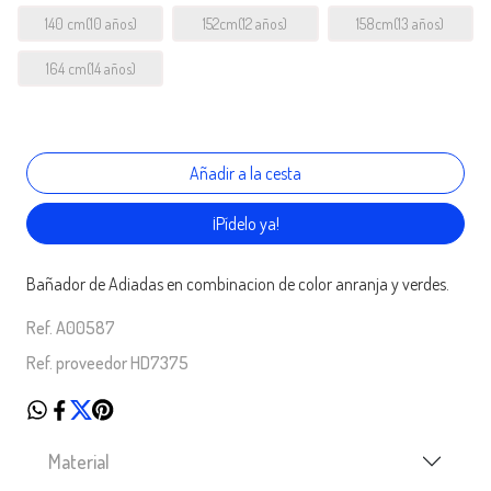
140 cm(10 años)
152cm(12 años)
158cm(13 años)
164 cm(14 años)
¡Pídelo ya!
Bañador de Adiadas en combinacion de color anranja y verdes.
Ref. A00587
Ref. proveedor HD7375
Material