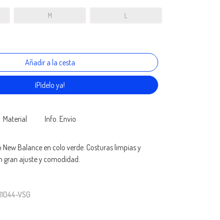
M
L
¡Pídelo ya!
Material
Info. Envío
 New Balance en colo verde. Costuras limpias y
un gran ajuste y comodidad.
11044-VSG