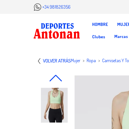
+34 981826356
HOMBRE
MUJE
Marcas
Clubes
VOLVER ATRÁS
Mujer
Ropa
Camisetas Y T