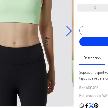
S
Descripción
Sujetador deportivo
tejido suave para 
Ref. A00496
Ref. proveedor WB