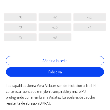
40
42
42,5
43
43,5
44
45
46
¡Pídelo ya!
Las zapatillas Joma Vora Aislatex son de iniciación al trail. El
corte está fabricado en nylon transpirable y micro PU
protegiendo con membrana Aislatex. La suela es de caucho
resistente de abrasión DIN-70.