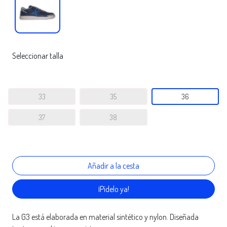
Seleccionar talla
33
35
36
37
38
¡Pídelo ya!
La G3 está elaborada en material sintético y nylon. Diseñada