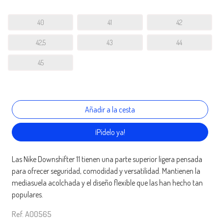
40
41
42
42,5
43
44
45
¡Pídelo ya!
Las Nike Downshifter 11 tienen una parte superior ligera pensada
para ofrecer seguridad, comodidad y versatilidad. Mantienen la
mediasuela acolchada y el diseño flexible que las han hecho tan
populares.
Ref. A00565