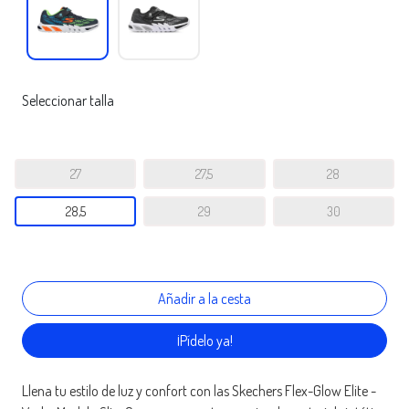
Seleccionar talla
27
27,5
28
28,5
29
30
¡Pídelo ya!
Llena tu estilo de luz y confort con las Skechers Flex-Glow Elite -