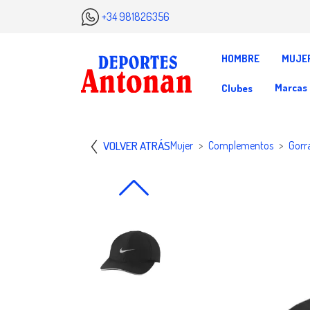
+34 981826356
HOMBRE
MUJE
Marcas
Clubes
VOLVER ATRÁS
Mujer
Complementos
Gorr