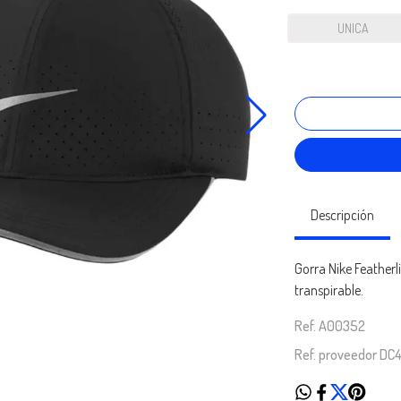
UNICA
Descripción
Gorra Nike Featherl
transpirable.
Ref. A00352
Ref. proveedor DC