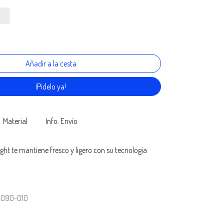
¡Pídelo ya!
Material
Info. Envío
ight te mantiene fresco y ligero con su tecnología
4090-010