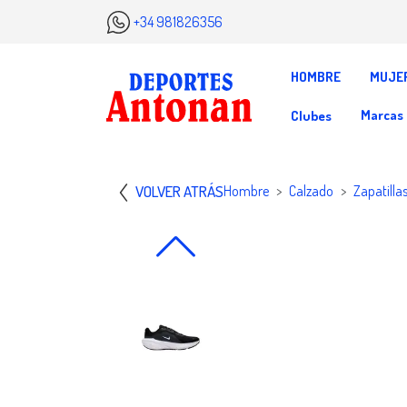
+34 981826356
HOMBRE
MUJE
Marcas
Clubes
VOLVER ATRÁS
Hombre
Calzado
Zapatilla