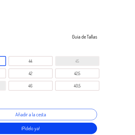
Guía de Tallas
44
45
42
42,5
46
40,5
¡Pídelo ya!